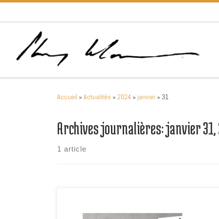
Passer au contenu
Accueil
»
Actualités
»
2024
»
janvier
»
31
Archives journalières:
janvier 31,
1 article
Mes tableaux dans la galerie d’art « Bernard Nonnet » La