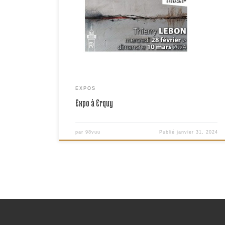
galerie d’art d’Erquy est un très bel écrin pour une
exposition (quelqu’en soit la discipline). Pourvue de
deux grandes salles (dont une attenante à l’office de
tourisme), elle a accueilli mes tableaux de peintures
abstraites du 28 février au 10 mars […]
EXPOS
Expo à Erquy
par
98vuu
Publié
janvier 31, 2024