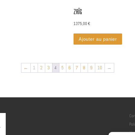
ZAÏG
1375,00
€
Ajouter au panier
←
1
2
3
4
5
6
7
8
9
10
→
Con
Pol
Men